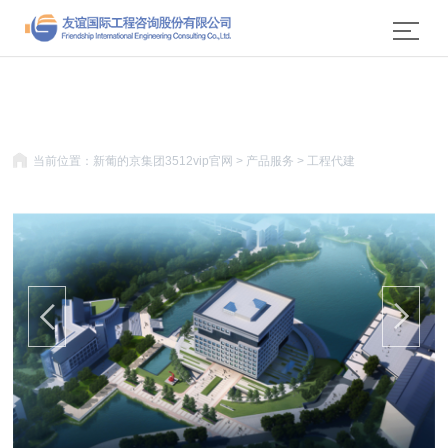
51La
新葡的京集团3512vip(中国)股份公
司
当前位置：
新葡的京集团3512vip官网
>
产品服务
>
工程代建